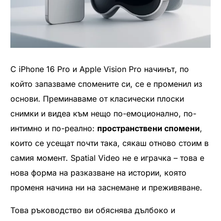
С iPhone 16 Pro и Apple Vision Pro начинът, по
който запазваме спомените си, се е променил из
основи. Преминаваме от класически плоски
снимки и видеа към нещо по-емоционално, по-
интимно и по-реално:
пространствени спомени
,
които се усещат почти така, сякаш отново стоим в
самия момент. Spatial Video не е играчка – това е
нова форма на разказване на истории, която
променя начина ни на заснемане и преживяване.
Това ръководство ви обяснява дълбоко и