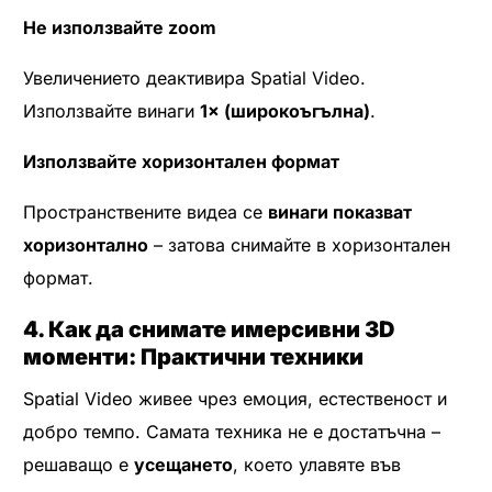
Не използвайте zoom
Увеличението деактивира Spatial Video.
Използвайте винаги
1× (широкоъгълна)
.
Използвайте хоризонтален формат
Пространствените видеа се
винаги показват
хоризонтално
– затова снимайте в хоризонтален
формат.
4. Как да снимате имерсивни 3D
моменти: Практични техники
Spatial Video живее чрез емоция, естественост и
добро темпо. Самата техника не е достатъчна –
решаващо е
усещането
, което улавяте във