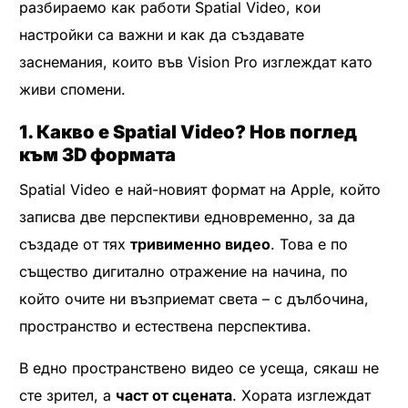
разбираемо как работи Spatial Video, кои
настройки са важни и как да създавате
заснемания, които във Vision Pro изглеждат като
живи спомени.
1. Какво е Spatial Video? Нов поглед
към 3D формата
Spatial Video е най-новият формат на Apple, който
записва две перспективи едновременно, за да
създаде от тях
тривименно видео
. Това е по
същество дигитално отражение на начина, по
който очите ни възприемат света – с дълбочина,
пространство и естествена перспектива.
В едно пространствено видео се усеща, сякаш не
сте зрител, а
част от сцената
. Хората изглеждат