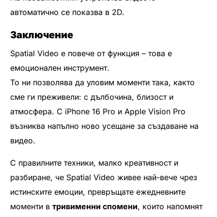
автоматично се показва в 2D.
Заключение
Spatial Video е повече от функция – това е
емоционален инструмент.
То ни позволява да уловим моменти така, както
сме ги преживели: с дълбочина, близост и
атмосфера. С iPhone 16 Pro и Apple Vision Pro
възниква напълно ново усещане за създаване на
видео.
С правилните техники, малко креативност и
разбиране, че Spatial Video живее най-вече чрез
истинските емоции, превръщате ежедневните
моменти в
тривимeнни спомени
, които напомнят