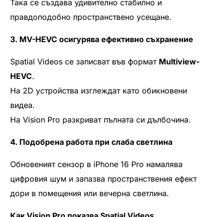
Така се създава удивително стабилно и
правдоподобно пространствено усещане.
3. MV-HEVC осигурява ефективно съхранение
Spatial Videos се записват във формат
Multiview-
HEVC
.
На 2D устройства изглеждат като обикновени
видеа.
На Vision Pro разкриват пълната си дълбочина.
4. Подобрена работа при слаба светлина
Обновеният сензор в iPhone 16 Pro намалява
цифровия шум и запазва пространствения ефект
дори в помещения или вечерна светлина.
Как Vision Pro показва Spatial Videos