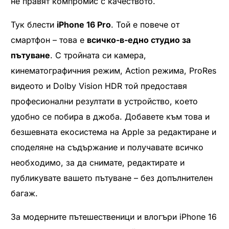
не правят компромис с качеството.
Тук блести
iPhone 16 Pro
. Той е повече от
смартфон – това е
всичко-в-едно студио за
пътуване
. С тройната си камера,
кинематографичния режим, Action режима, ProRes
видеото и Dolby Vision HDR той предоставя
професионални резултати в устройство, което
удобно се побира в джоба. Добавете към това и
безшевната екосистема на Apple за редактиране и
споделяне на съдържание и получавате всичко
необходимо, за да снимате, редактирате и
публикувате вашето пътуване – без допълнителен
багаж.
За модерните пътешественици и влогъри iPhone 16