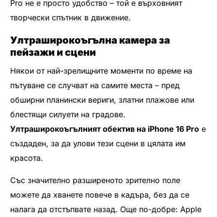
Pro не е просто удобство – той е върховният
творчески спътник в движение.
Ултраширокоъгълна камера за
пейзажи и сцени
Някои от най-зрелищните моменти по време на
пътуване се случват на самите места – пред
обширни планински вериги, златни плажове или
блестящи силуети на градове.
Ултраширокоъгълният обектив на iPhone 16 Pro
е
създаден, за да улови тези сцени в цялата им
красота.
Със значително разширеното зрително поле
можете да хванете повече в кадъра, без да се
налага да отстъпвате назад. Още по-добре: Apple