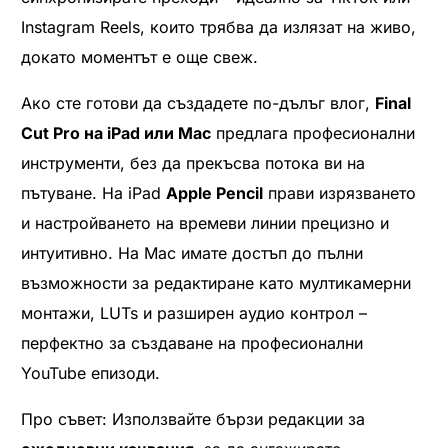
Instagram Reels, които трябва да излязат на живо,
докато моментът е още свеж.
Ако сте готови да създадете по-дълъг влог,
Final
Cut Pro на iPad или Mac
предлага професионални
инструменти, без да прекъсва потока ви на
пътуване. На iPad
Apple Pencil
прави изрязването
и настройването на времеви линии прецизно и
интуитивно. На Mac имате достъп до пълни
възможности за редактиране като мултикамерни
монтажи, LUTs и разширен аудио контрол –
перфектно за създаване на професионални
YouTube епизоди.
Про съвет: Използвайте бързи редакции за