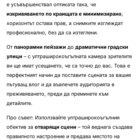
е усъвършенствал оптиката така, че
изкривяването по краищата е минимизирано
,
хоризонтът остава прав, а снимките изглеждат
професионално, без да са изтеглени.
От
панорамни пейзажи
до
драматични градски
улици
– с ултраширокоъгълната камера зрителите
ви ще имат усещането, че са точно до вас. Това е
перфектният начин да поставите сцената за вашия
пътуващ влог и да въвлечете аудиторията в
преживяването, преди да преминете към
детайлите.
Про съвет: Използвайте ултраширокоъгълния
обектив за
отварящи сцени
– той веднага създава
правилното настроение и предава мястото на