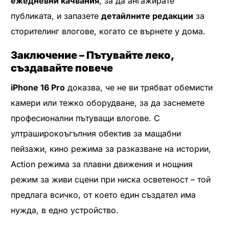
ежедневни качвания
, за да ангажирате
публиката, и запазете
детайлните редакции
за
сторителинг влогове, когато се върнете у дома.
Заключение – Пътувайте леко,
създавайте повече
iPhone 16 Pro
доказва, че не ви трябват обемисти
камери или тежко оборудване, за да заснемете
професионални пътуващи влогове. С
ултраширокоъгълния обектив за мащабни
пейзажи, кино режима за разказване на истории,
Action режима за плавни движения и нощния
режим за живи сцени при ниска осветеност – той
предлага всичко, от което един създател има
нужда, в едно устройство.