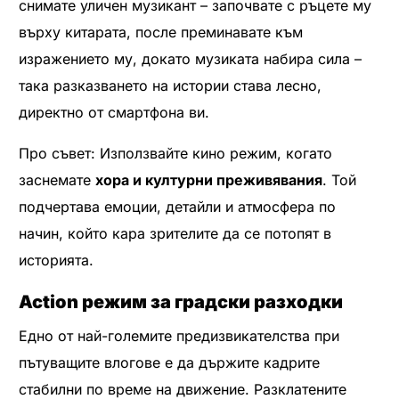
снимате уличен музикант – започвате с ръцете му
върху китарата, после преминавате към
изражението му, докато музиката набира сила –
така разказването на истории става лесно,
директно от смартфона ви.
Про съвет: Използвайте кино режим, когато
заснемате
хора и културни преживявания
. Той
подчертава емоции, детайли и атмосфера по
начин, който кара зрителите да се потопят в
историята.
Action режим за градски разходки
Едно от най-големите предизвикателства при
пътуващите влогове е да държите кадрите
стабилни по време на движение. Разклатените