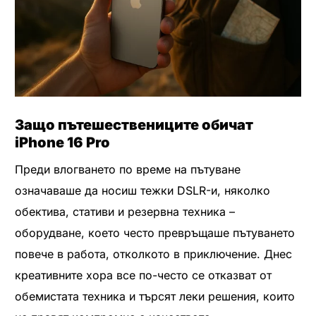
Защо пътешествениците обичат
iPhone 16 Pro
Преди влогването по време на пътуване
означаваше да носиш тежки DSLR-и, няколко
обектива, стативи и резервна техника –
оборудване, което често превръщаше пътуването
повече в работа, отколкото в приключение. Днес
креативните хора все по-често се отказват от
обемистата техника и търсят леки решения, които