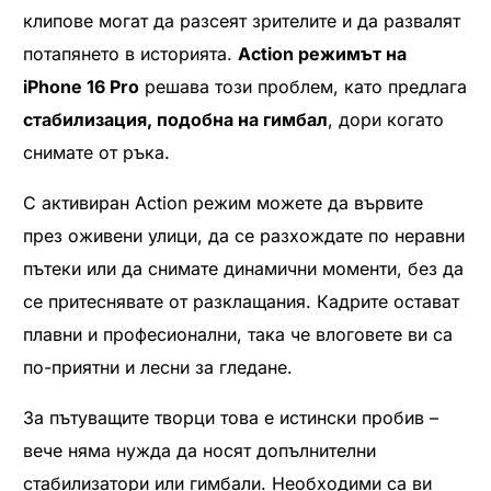
клипове могат да разсеят зрителите и да развалят
потапянето в историята.
Action режимът на
iPhone 16 Pro
решава този проблем, като предлага
стабилизация, подобна на гимбал
, дори когато
снимате от ръка.
С активиран Action режим можете да вървите
през оживени улици, да се разхождате по неравни
пътеки или да снимате динамични моменти, без да
се притеснявате от разклащания. Кадрите остават
плавни и професионални, така че влоговете ви са
по-приятни и лесни за гледане.
За пътуващите творци това е истински пробив –
вече няма нужда да носят допълнителни
стабилизатори или гимбали. Необходими са ви