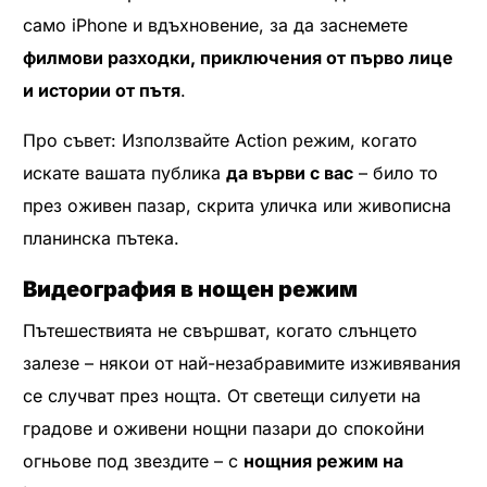
само iPhone и вдъхновение, за да заснемете
филмови разходки, приключения от първо лице
и истории от пътя
.
Про съвет: Използвайте Action режим, когато
искате вашата публика
да върви с вас
– било то
през оживен пазар, скрита уличка или живописна
планинска пътека.
Видеография в нощен режим
Пътешествията не свършват, когато слънцето
залезе – някои от най-незабравимите изживявания
се случват през нощта. От светещи силуети на
градове и оживени нощни пазари до спокойни
огньове под звездите – с
нощния режим на