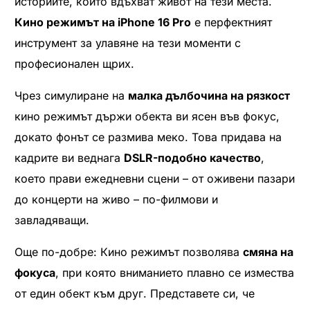
историите, които вдъхват живот на тези места.
Кино режимът на iPhone 16 Pro
е перфектният
инструмент за улавяне на тези моменти с
професионален щрих.
Чрез симулиране на
малка дълбочина на рязкост
кино режимът държи обекта ви ясен във фокус,
докато фонът се размива меко. Това придава на
кадрите ви веднага
DSLR-подобно качество
,
което прави ежедневни сцени – от оживени пазари
до концерти на живо – по-филмови и
завладяващи.
Още по-добре: Кино режимът позволява
смяна на
фокуса
, при която вниманието плавно се измества
от един обект към друг. Представете си, че