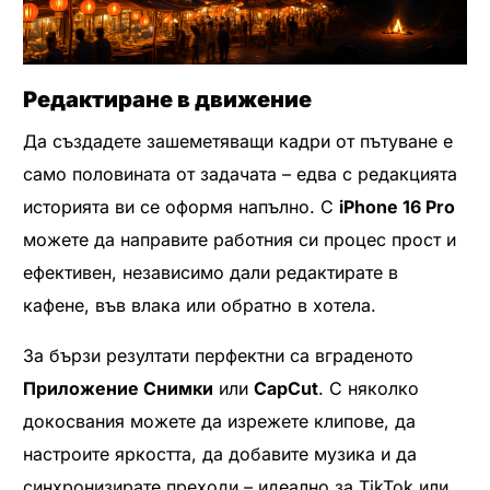
Редактиране в движение
Да създадете зашеметяващи кадри от пътуване е
само половината от задачата – едва с редакцията
историята ви се оформя напълно. С
iPhone 16 Pro
можете да направите работния си процес прост и
ефективен, независимо дали редактирате в
кафене, във влака или обратно в хотела.
За бързи резултати перфектни са вграденото
Приложение Снимки
или
CapCut
. С няколко
докосвания можете да изрежете клипове, да
настроите яркостта, да добавите музика и да
синхронизирате преходи – идеално за TikTok или