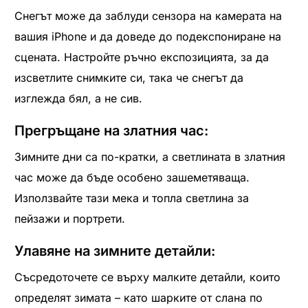
Снегът може да заблуди сензора на камерата на
вашия iPhone и да доведе до подекспониране на
сцената. Настройте ръчно експозицията, за да
изсветлите снимките си, така че снегът да
изглежда бял, а не сив.
Прегръщане на златния час:
Зимните дни са по-кратки, а светлината в златния
час може да бъде особено зашеметяваща.
Използвайте тази мека и топла светлина за
пейзажи и портрети.
Улавяне на зимните детайли:
Съсредоточете се върху малките детайли, които
определят зимата – като шарките от слана по