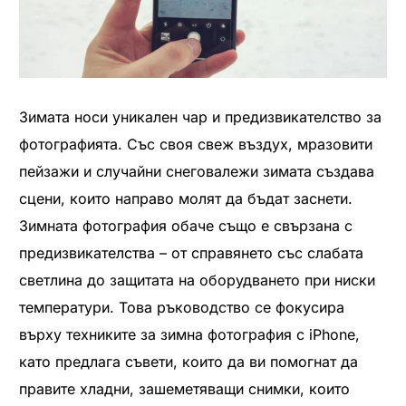
Зимата носи уникален чар и предизвикателство за
фотографията. Със своя свеж въздух, мразовити
пейзажи и случайни снеговалежи зимата създава
сцени, които направо молят да бъдат заснети.
Зимната фотография обаче също е свързана с
предизвикателства – от справянето със слабата
светлина до защитата на оборудването при ниски
температури. Това ръководство се фокусира
върху техниките за зимна фотография с iPhone,
като предлага съвети, които да ви помогнат да
правите хладни, зашеметяващи снимки, които