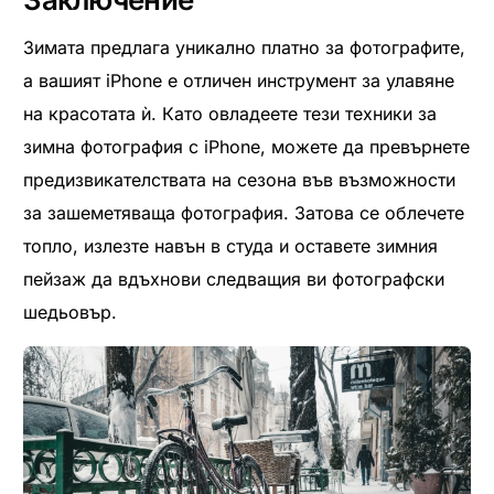
Зимата предлага уникално платно за фотографите,
а вашият iPhone е отличен инструмент за улавяне
на красотата ѝ. Като овладеете тези техники за
зимна фотография с iPhone, можете да превърнете
предизвикателствата на сезона във възможности
за зашеметяваща фотография. Затова се облечете
топло, излезте навън в студа и оставете зимния
пейзаж да вдъхнови следващия ви фотографски
шедьовър.