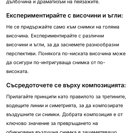
дълбочина и драматизъм на пейзажите.
Експериментирайте с височини и ъгли:
Не се придържайте само към снимки на голяма
височина. Експериментирайте с различни
височини и ъгли, за да заснемете разнообразни
перспективи. Понякога по-ниската височина може
да осигури по-интригуваща снимка от по-
високата.
Съсредоточете се върху композицията:
Прилагайте принципи като правилото за третините,
водещите линии и симетрията, за да композирате
въздушните си снимки. Добрата композиция е от
ключово значение за превръщането на
обикновена въздушна снимка в зашеметяващо