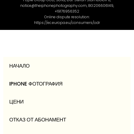
notice@theiphonephotography.com, BG206606149,
+19176956352
Online dispute resolution:
https://ec.europa.eu/consumers/odr
НАЧАЛО
IPHONE ФОТОГРАФИЯ
ЦЕНИ
ОТКАЗ ОТ АБОНАМЕНТ