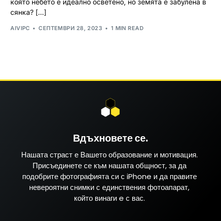
която небето е идеално осветено, но земята е забулена в
сянка? […]
AIVIPC
СЕПТЕМВРИ 28, 2023
1 MIN READ
Вдъхновете се.
Нашата страст е Вашето образование и мотивация.
Присъединете се към нашата общност, за да
подобрите фотографията си с iPhone и да правите
невероятни снимки с единствения фотоапарат,
който винаги e с вас.