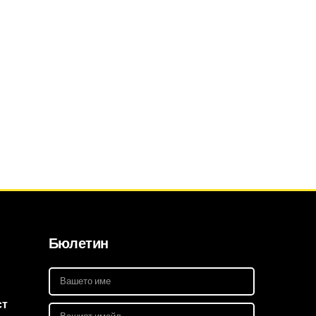
Бюлетин
ст