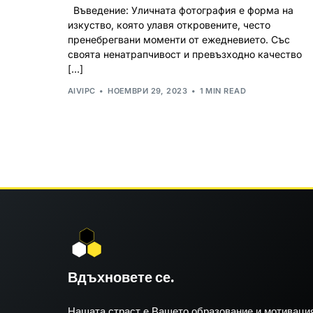
Въведение: Уличната фотография е форма на
изкуство, която улавя откровените, често
пренебрегвани моменти от ежедневието. Със
своята ненатрапчивост и превъзходно качество
[…]
AIVIPC
НОЕМВРИ 29, 2023
1 MIN READ
Вдъхновете се.
Нашата страст е Вашето образование и мотивация