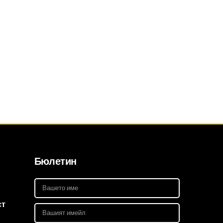
Бюлетин
ст