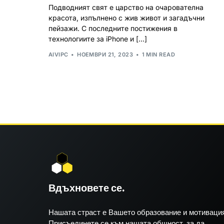
Подводният свят е царство на очарователна
красота, изпълнено с жив живот и загадъчни
пейзажи. С последните постижения в
технологиите за iPhone и […]
AIVIPC
НОЕМВРИ 21, 2023
1 MIN READ
Вдъхновете се.
Нашата страст е Вашето образование и мотивация
Присъединете се към нашата общност, за да