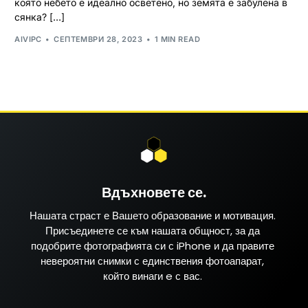
която небето е идеално осветено, но земята е забулена в
сянка? […]
AIVIPC
СЕПТЕМВРИ 28, 2023
1 MIN READ
Вдъхновете се.
Нашата страст е Вашето образование и мотивация.
Присъединете се към нашата общност, за да
подобрите фотографията си с iPhone и да правите
невероятни снимки с единствения фотоапарат,
който винаги e с вас.