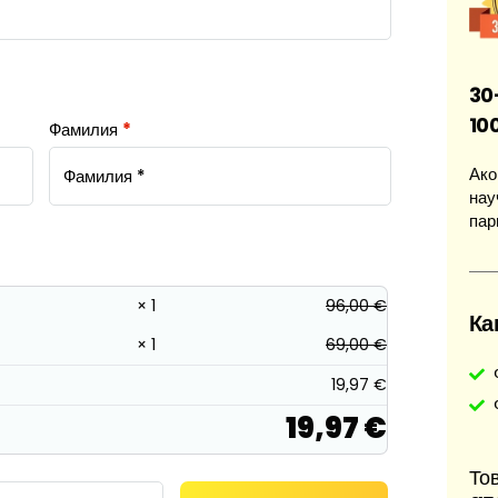
30
10
Фамилия
*
Ако
нау
пар
× 1
96,00
€
Ка
× 1
69,00
€
19,97
€
19,97
€
Тов