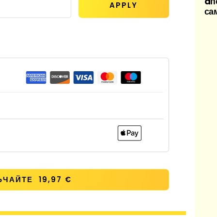
aп
APPLY
сам
ЧАЙТЕ 19,97 €