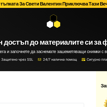
тъпката За Свети Валентин Приключва Тази Ве
 достъп до материалите си за 
ега и започнете да заснемате зашеметяващи снимки с 
Защитено чрез SSL
24/7 налична помощ
Сигурно пл
За