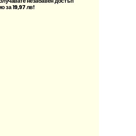
олучавате незабавен достъп
о за 19,97 лв!