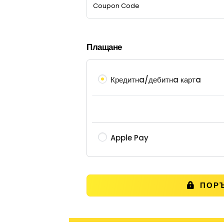
Плащане
Кредитнa/дебитнa картa
Apple Pay
ПОРЪ