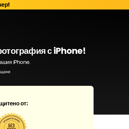
чер!
фотография с iPhone!
вашия iPhone.
ащане
щитено от: