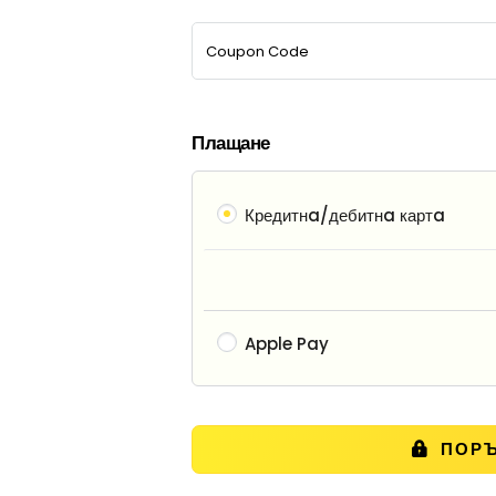
Плащане
Кредитнa/дебитнa картa
Apple Pay
ПОРЪ