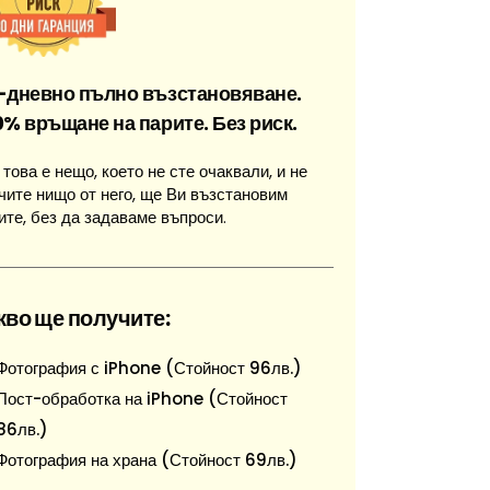
-дневно пълно възстановяване.
0% връщане на парите. Без риск.
 това е нещо, което не сте очаквали, и не
чите нищо от него, ще Ви възстановим
ите, без да задаваме въпроси.
кво ще получите:
Фотография с iPhone (Стойност 96лв.)
Пост-обработка на iPhone (Стойност
86лв.)
Фотография на храна (Стойност 69лв.)