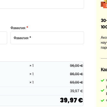
30
10
Фамилия
*
Ако
нау
пар
× 1
96,00
€
Ка
× 1
86,00
€
× 1
69,00
€
39,97
€
39,97
€