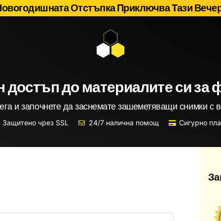
Новогодишната Отстъпка Приключва Тази Вечер
 достъп до материалите си за 
ега и започнете да заснемате зашеметяващи снимки с 
Защитено чрез SSL
24/7 налична помощ
Сигурно пл
За