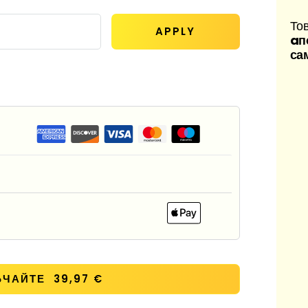
Тов
APPLY
aп
сам
ЧАЙТЕ 39,97 €