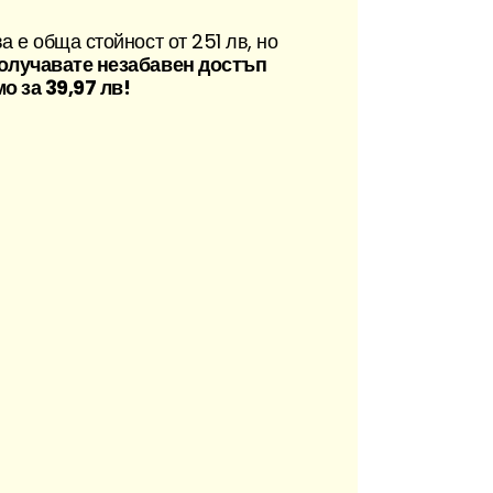
а е обща стойност от 251 лв, но
олучавате незабавен достъп
о за 39,97 лв!