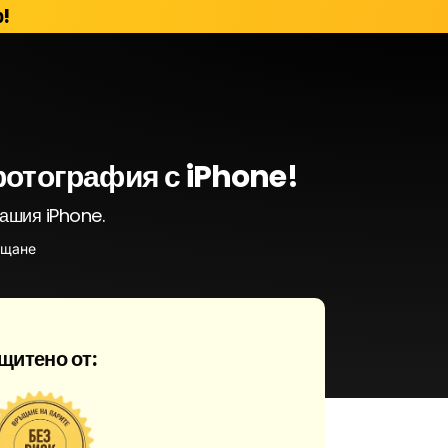
!
фотография с iPhone!
вашия iPhone.
ащане
щитено от: