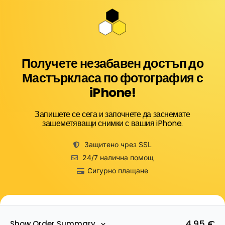
Получете незабавен достъп до
Мастъркласа по фотография с
iPhone!
Запишете се сега и започнете да заснемате
зашеметяващи снимки с вашия iPhone.
Защитено чрез SSL
24/7 налична помощ
Сигурно плащане
4,95
€
Show Order Summary