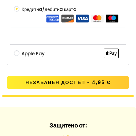
Кредитнa/дебитнa картa
Apple Pay
НЕЗАБАВЕН ДОСТЪП - 4,95 €
Защитено от: